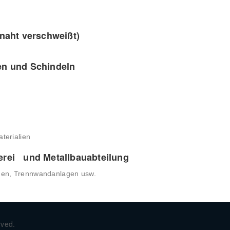
lnaht verschweißt)
g
en und Schindeln
terialien
erei und Metallbauabteilung
annen, Trennwandanlagen usw.
rved.