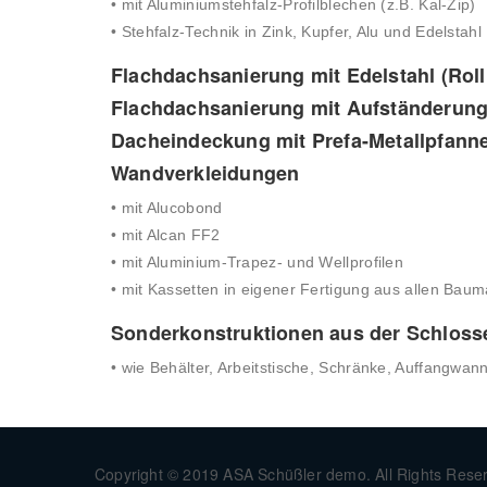
• mit Aluminiumstehfalz-Profilblechen (z.B. Kal-Zip)
• Stehfalz-Technik in Zink, Kupfer, Alu und Edelstahl
Flachdachsanierung mit Edelstahl (Rol
Flachdachsanierung mit Aufständerun
Dacheindeckung mit Prefa-Metallpfann
Wandverkleidungen
• mit Alucobond
• mit Alcan FF2
• mit Aluminium-Trapez- und Wellprofilen
• mit Kassetten in eigener Fertigung aus allen Bauma
Sonderkonstruktionen aus der Schloss
• wie Behälter, Arbeitstische, Schränke, Auffangw
Copyright © 2019 ASA Schüßler demo. All Rights Rese