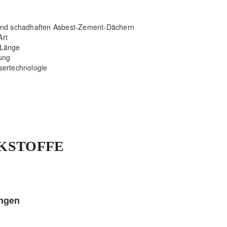
und schadhaften Asbest-Zement-Dächern
Art
 Länge
ung
sertechnologie
KSTOFFE
ngen